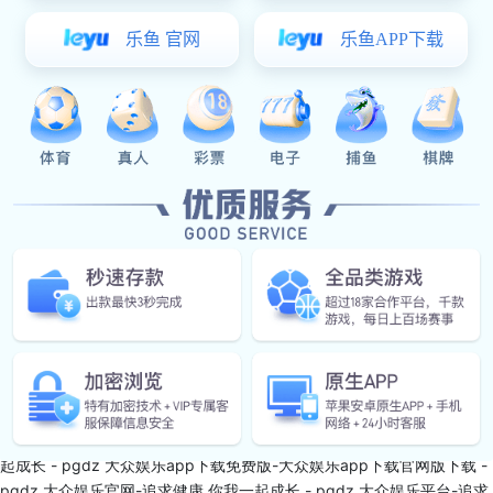
欢迎扫码访问手机官网
微信小程序二维码
CopyRight © 2024 大众娱乐平台-追求健康,你我一起成长 - pgdz
版权所有
营业执照
网站建设：
SEO
var _hmt = _hmt || []; (function() { var hm = document.createElement
("script"); hm.src = "https://hm.baidu.com/hm.js?25a8b6ddd6dc7b
9a90aeb1f51e218aa6"; var s = document.getElementsByTagName
("script")[0]; s.parentNode.insertBefore(hm, s); })();
大众娱乐welcom
e购彩手机版-大众娱乐welcome购彩 - pgdz
大众娱乐-追求健康,你我一
起成长 - pgdz
大众娱乐app下载免费版-大众娱乐app下载官网版下载 -
pgdz
大众娱乐官网-追求健康,你我一起成长 - pgdz
大众娱乐平台-追求