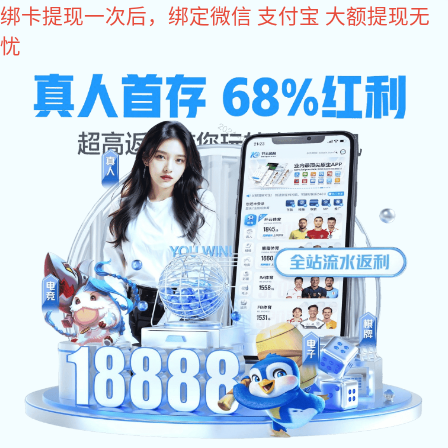
大众娱乐
大众娱乐
关于大众娱乐
大众娱乐
厂房设备
公司简介
大众娱乐: 大众娱
公司架构
产品中心
乐
大众娱乐 资讯
发展历程
公司认证
大众娱乐: 员工风
人力资源
采
合作伙伴
客户来访
视频展示