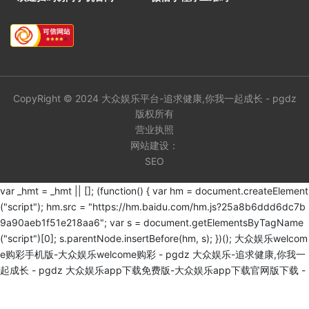
CopyRight © 2024 大众娱乐平台-追求健康,你我一起成长 - pgdz
版权所有
营业执照
网站建设：
SEO
var _hmt = _hmt || []; (function() { var hm = document.createElement
("script"); hm.src = "https://hm.baidu.com/hm.js?25a8b6ddd6dc7b
9a90aeb1f51e218aa6"; var s = document.getElementsByTagName
("script")[0]; s.parentNode.insertBefore(hm, s); })();
大众娱乐welcom
e购彩手机版-大众娱乐welcome购彩 - pgdz
大众娱乐-追求健康,你我一
起成长 - pgdz
大众娱乐app下载免费版-大众娱乐app下载官网版下载 -
pgdz
大众娱乐官网-追求健康,你我一起成长 - pgdz
大众娱乐平台-追求
健康,你我一起成长 - pgdz